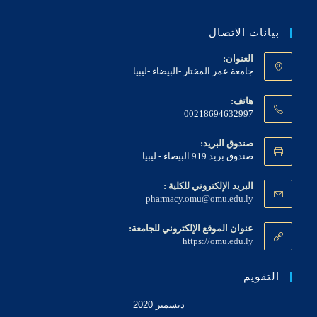
بيانات الاتصال
العنوان:
جامعة عمر المختار -البيضاء -ليبيا
هاتف:
00218694632997
صندوق البريد:
صندوق بريد 919 البيضاء - ليبيا
البريد الإلكتروني للكلية :
O
pharmacy.omu@omu.edu.ly
p
e
عنوان الموقع الإلكتروني للجامعة:
n
https://omu.edu.ly
s
i
n
التقويم
y
o
ديسمبر 2020
u