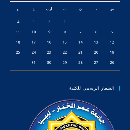
r
س
د
ن
ث
أرب
خ
ج
a
p
p
4
3
2
1
l
i
11
10
9
8
7
6
5
c
a
18
17
16
15
14
13
12
t
i
25
24
23
22
21
20
19
o
n
31
30
29
28
27
26
الشعار الرسمي للكلية