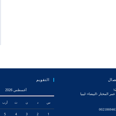
تصال
التقويم
ن:
أغسطس 2026
مر المختار -البيضاء -ليبيا
س
د
ن
ث
أرب
002186946
5
4
3
2
1