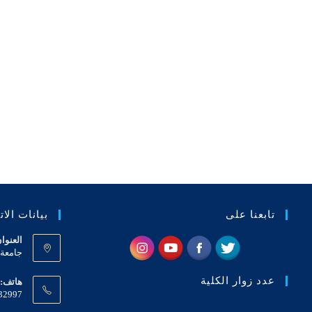
تابعنا على
بيانات الا
العنوا
جامعة ع
عدد زوار الكلية
هاتف:
32997